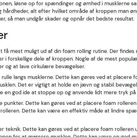
ionen, løsne op for spændinger og ømhed i musklerne samt
r og hårdheder, alt efter hvilket område af kroppen man 
kker, så man undgår skader og opnår det bedste resultat.
er
at få mest muligt ud af din foam rolling rutine. Der finde
r i forskellige dele af kroppen. Nogle af de mest populær
r og at lave cirkulære bevægelser.
t rulle langs musklerne. Dette kan gøres ved at placere
usklen. Det er vigtigt at holde en jævn og stabil bevæge
re en god ide at stoppe op og anvende lidt mere tryk på
e punkter. Dette kan gøres ved at placere foam rollere
 rolleren. Dette kan være en effektiv måde at lindre spæ
r teknik. Dette kan gøres ved at placere foam rolleren
ppen for at massere musklen. Dette kan være en god må