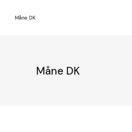
Videre
til
indhold
Måne DK
Måne DK