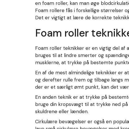
en foam roller, kan man øge blodcirkulat
Foam rollere fås i forskellige størrelse
Det er vigtigt at lære de korrekte tekni
Foam roller teknikk
Foam roller teknikker er en vigtig del af 
bruges til at lindre smerter og spændinge
musklerne, at trykke på bestemte punkte
En af de mest almindelige teknikker er a
og derefter rulle frem og tilbage langs m
der er et særligt ømt punkt, kan det væ
En anden teknik er at trykke på bestemt
bruge din kropsvægt til at trykke ned på
skuldrene eller lænden.
Cirkulære bevægelser er også en populæ
lave små cirkulære bevægelser med kro