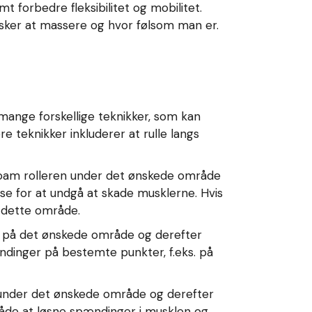
 forbedre fleksibilitet og mobilitet.
ønsker at massere og hvor følsom man er.
s mange forskellige teknikker, som kan
e teknikker inkluderer at rulle langs
 foam rolleren under det ønskede område
lse for at undgå at skade musklerne. Hvis
 dette område.
n på det ønskede område og derefter
ndinger på bestemte punkter, f.eks. på
 under det ønskede område og derefter
de at løsne spændinger i musklen og