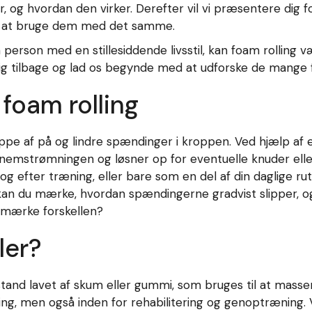
 er, og hvordan den virker. Derefter vil vi præsentere dig 
 at bruge dem med det samme.
 person med en stillesiddende livsstil, kan foam rolling 
dig tilbage og lad os begynde med at udforske de mange f
foam rolling
appe af på og lindre spændinger i kroppen. Ved hjælp af
nemstrømningen og løsner op for eventuelle knuder ell
og efter træning, eller bare som en del af din daglige ru
 kan du mærke, hvordan spændingerne gradvist slipper, o
g mærke forskellen?
ler?
tand lavet af skum eller gummi, som bruges til at masse
ing, men også inden for rehabilitering og genoptræning.