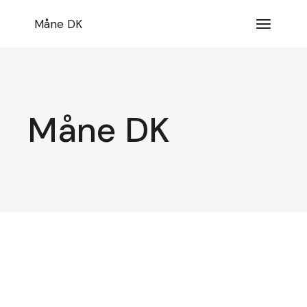
Videre
til
Måne DK
indhold
Måne DK