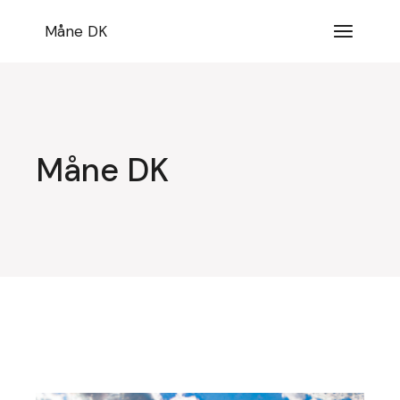
Videre
til
Måne DK
indhold
Måne DK