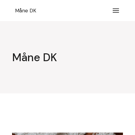
Videre
til
Måne DK
indhold
Måne DK