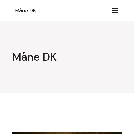
Videre
til
Måne DK
indhold
Måne DK