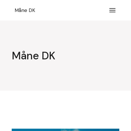
Videre
til
Måne DK
indhold
Måne DK