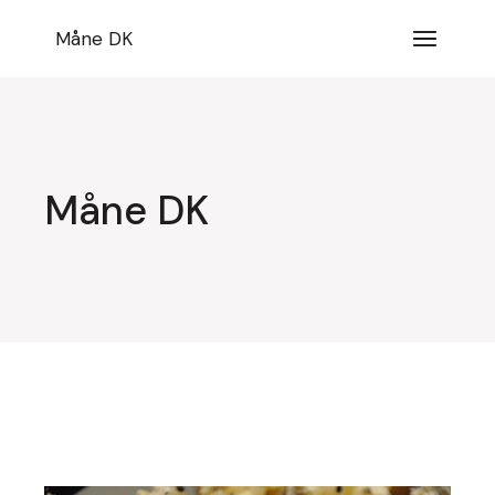
Videre
til
Måne DK
indhold
Måne DK