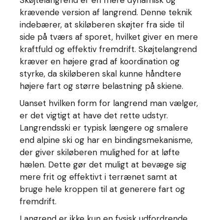
Skøjtelangrend er en mere dynamisk og
krævende version af langrend. Denne teknik
indebærer, at skiløberen skøjter fra side til
side på tværs af sporet, hvilket giver en mere
kraftfuld og effektiv fremdrift. Skøjtelangrend
kræver en højere grad af koordination og
styrke, da skiløberen skal kunne håndtere
højere fart og større belastning på skiene.
Uanset hvilken form for langrend man vælger,
er det vigtigt at have det rette udstyr.
Langrendsski er typisk længere og smalere
end alpine ski og har en bindingsmekanisme,
der giver skiløberen mulighed for at løfte
hælen. Dette gør det muligt at bevæge sig
mere frit og effektivt i terrænet samt at
bruge hele kroppen til at generere fart og
fremdrift.
Langrend er ikke kun en fysisk udfordrende