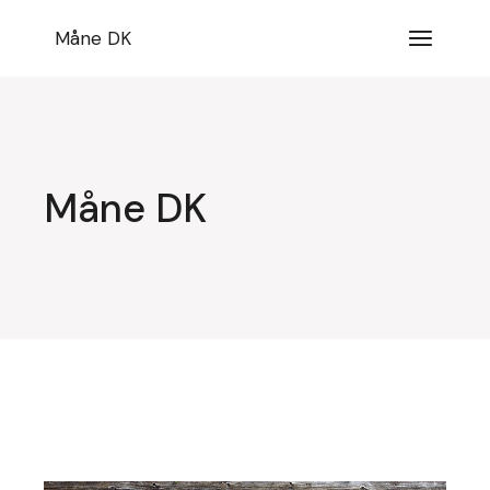
Videre
til
Måne DK
indhold
Måne DK