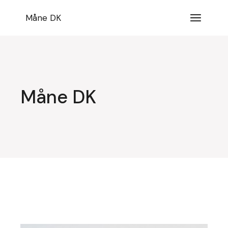
Videre
til
Måne DK
indhold
Måne DK