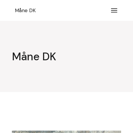
Videre
til
Måne DK
indhold
Måne DK