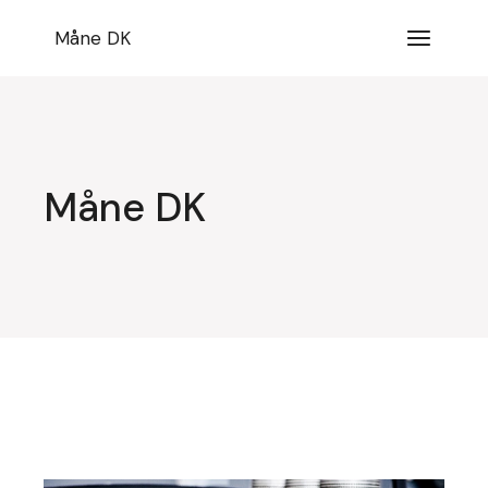
Videre
til
Måne DK
indhold
Måne DK