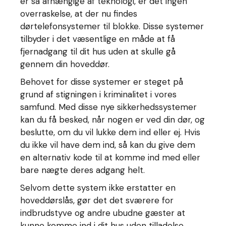
er så afhængige af teknologi, er det ingen
overraskelse, at der nu findes
dørtelefonsystemer til blokke. Disse systemer
tilbyder i det væsentlige en måde at få
fjernadgang til dit hus uden at skulle gå
gennem din hoveddør.
Behovet for disse systemer er steget på
grund af stigningen i kriminalitet i vores
samfund. Med disse nye sikkerhedssystemer
kan du få besked, når nogen er ved din dør, og
beslutte, om du vil lukke dem ind eller ej. Hvis
du ikke vil have dem ind, så kan du give dem
en alternativ kode til at komme ind med eller
bare nægte deres adgang helt.
Selvom dette system ikke erstatter en
hoveddørslås, gør det det sværere for
indbrudstyve og andre ubudne gæster at
kunne komme ind i dit hus uden tilladelse.