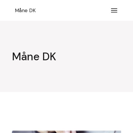
Videre
til
Måne DK
indhold
Måne DK